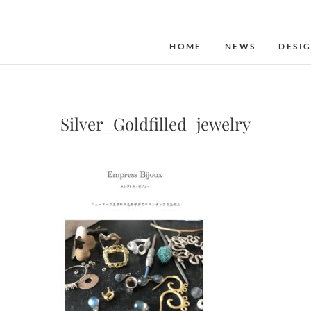
Skip
to
content
HOME
NEWS
DESI
Silver_Goldfilled_jewelry