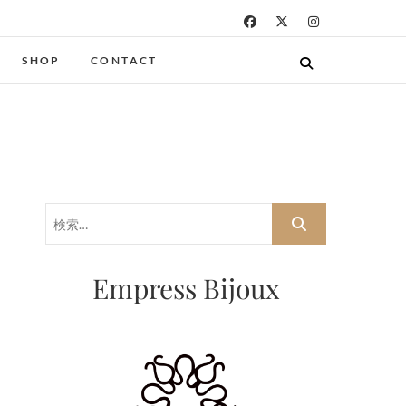
SHOP
CONTACT
検
索…
Empress Bijoux